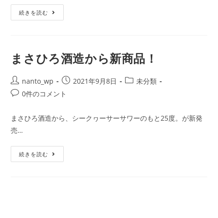
リ
ン
お
ー:
続きを読む
ト:
酒
の
宅
まさひろ酒造から新商品！
配
ペ
投
投
投
nanto_wp
2021年9月8日
未分類
ー
稿
稿
稿
投
0件のコメント
ジ
者:
公
カ
稿
追
開
テ
コ
まさひろ酒造から、シークヮーサーサワーのもと25度。が新発
加！
日:
ゴ
メ
売…
リ
ン
ー:
ト:
ま
続きを読む
さ
ひ
ろ
酒
造