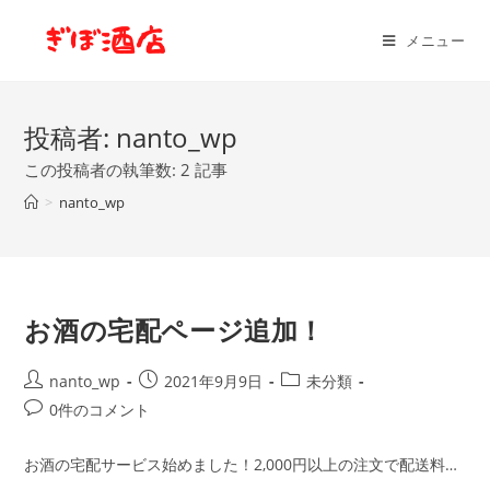
コ
ン
メニュー
テ
ン
ツ
投稿者:
nanto_wp
へ
この投稿者の執筆数: 2 記事
ス
>
nanto_wp
キ
ッ
プ
お酒の宅配ページ追加！
投
投
投
nanto_wp
2021年9月9日
未分類
稿
稿
稿
投
0件のコメント
者:
公
カ
稿
開
テ
コ
お酒の宅配サービス始めました！2,000円以上の注文で配送料…
日:
ゴ
メ